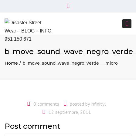
×
+34 951 150 671
+34 644 045 414
Close
info@disasterstreetwear.com
top
Togg
bar
C. Córdoba, 6, 29001 Málaga
navi
b_move_sound_wave_negro_verde_
Home
b_move_sound_wave_negro_verde___micro
0 comments
posted by
infinityl
12 septiembre, 2011
Post comment