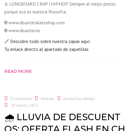
& LONGBOARD | RAP | HIPHOP. Siempre al mejor precio,
porque esa es nuestra filosofía.
🌐 www.disasterskateshop.com
🌐 www.disaster.es
🔗 Descubre todo sobre nuestra zapas aquí:
Tu enlace directo al apartado de zapatillas
READ MORE
0 comments
Noticias
posted by
infinityl
10 marzo, 2025
🌧️ LLUVIA DE DESCUENT
OS: OFERTA FLASH EN CH