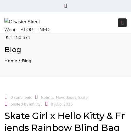
×
+34 951 150 671
+34 644 045 414
Close
info@disasterstreetwear.com
top
Togg
bar
C. Córdoba, 6, 29001 Málaga
navi
Blog
Home
Blog
0 comments
Noticias
,
Novedades
,
Skate
posted by
infinityl
8 julio, 2026
Skate Girl x Hello Kitty & Fr
iends Rainbow Blind Bag