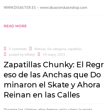
WWW.DISASTER.ES – www.disasterskateshop.com
READ MORE
0 comments
Noticias
,
Sin categoría
,
zapatillas
posted by
infinityl
19 mayo, 2025
Zapatillas Chunky: El Regr
eso de las Anchas que Do
minaron el Skate y Ahora
Reinan en las Calles
Durante los últimos años hemos visto cómo la moda