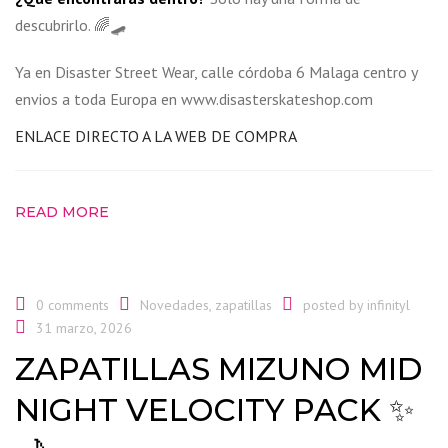
descubrirlo. 🌈🛹
Ya en Disaster Street Wear, calle córdoba 6 Malaga centro y
envios a toda Europa en www.disasterskateshop.com
ENLACE DIRECTO A LA WEB DE COMPRA
READ MORE
0 comments
Novedades
,
zapatillas
posted by
infinityl
31 marzo, 2026
ZAPATILLAS MIZUNO MID
NIGHT VELOCITY PACK ✨