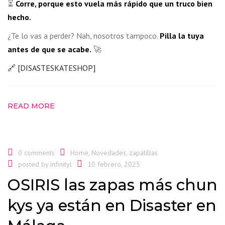
⏳
Corre, porque esto vuela más rápido que un truco bien
hecho.
¿Te lo vas a perder? Nah, nosotros tampoco.
Pilla la tuya
antes de que se acabe.
🚀
🔗 [DISASTESKATESHOP]
READ MORE
0 comments
Home
,
Novedades
,
zapatillas
posted by
infinityl
10 febrero, 2025
OSIRIS las zapas más chun
kys ya están en Disaster en