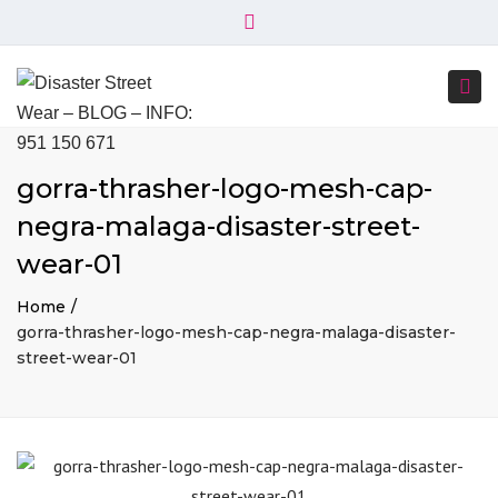
×
+34 951 150 671
+34 644 045 414
Close
info@disasterstreetwear.com
top
Togg
bar
C. Córdoba, 6, 29001 Málaga
navi
gorra-thrasher-logo-mesh-cap-
negra-malaga-disaster-street-
wear-01
Home
gorra-thrasher-logo-mesh-cap-negra-malaga-disaster-
street-wear-01