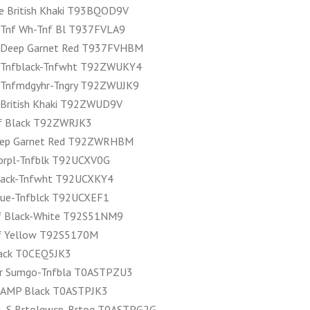
 British Khaki T93BQOD9V
 Tnf Wh-Tnf Bl T937FVLA9
e Deep Garnet Red T937FVHBM
 Tnfblack-Tnfwht T92ZWUKY4
 Tnfmdgyhr-Tngry T92ZWUJK9
British Khaki T92ZWUD9V
f Black T92ZWRJK3
eep Garnet Red T92ZWRHBM
oprpl-Tnfblk T92UCXV0G
black-Tnfwht T92UCXKY4
blue-Tnfblck T92UCXEF1
f Black-White T92S51NM9
f Yellow T92S5170M
lack T0CEQ5JK3
ter Sumgo-Tnfbla T0ASTPZU3
CAMP Black T0ASTPJK3
er- S Brtolgwcp-Brtog T0ASTPG2G