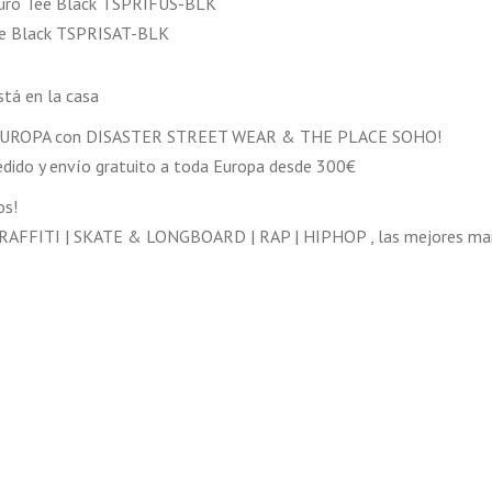
iguro Tee Black TSPRIFUS-BLK
Tee Black TSPRISAT-BLK
stá en la casa
y EUROPA con DISASTER STREET WEAR & THE PLACE SOHO!
edido y envío gratuito a toda Europa desde 300€
os!
AFFITI | SKATE & LONGBOARD | RAP | HIPHOP , las mejores mar