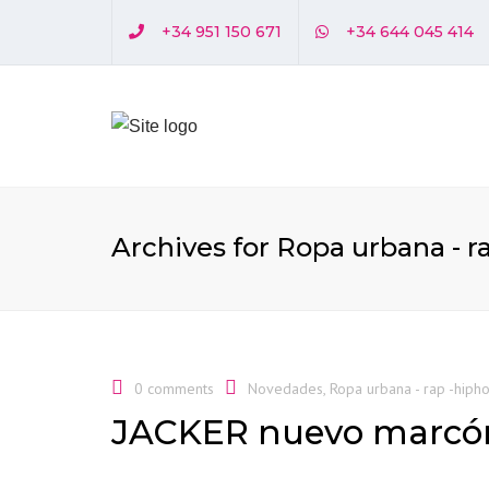
+34 951 150 671
+34 644 045 414
Archives for Ropa urbana - r
0 comments
Novedades
,
Ropa urbana - rap -hiph
JACKER nuevo marcón