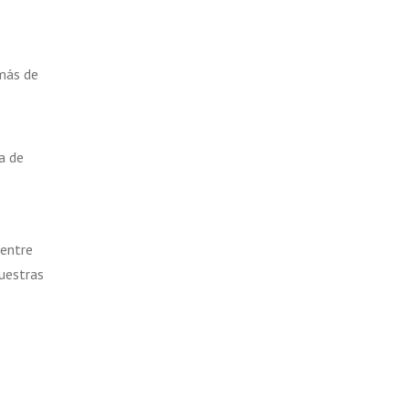
 más de
a de
 entre
nuestras