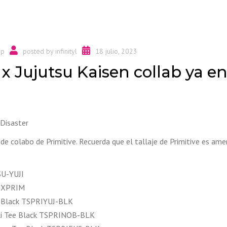
op
posted by
infinityl
18 julio, 2023
x Jujutsu Kaisen collab ya en
 Disaster
 colabo de Primitive. Recuerda que el tallaje de Primitive es ame
SU-YUJI
SUXPRIM
ee Black TSPRIYUJ-BLK
aki Tee Black TSPRINOB-BLK