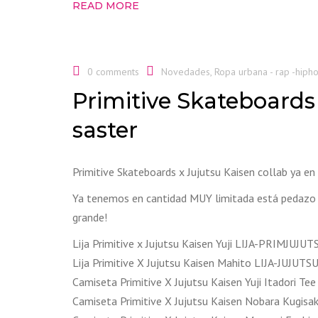
READ MORE
0 comments
Novedades
,
Ropa urbana - rap -hiph
Primitive Skateboards 
saster
Primitive Skateboards x Jujutsu Kaisen collab ya en
Ya tenemos en cantidad MUY limitada está pedazo de
grande!
Lija Primitive x Jujutsu Kaisen Yuji LIJA-PRIMJUJUT
Lija Primitive X Jujutsu Kaisen Mahito LIJA-JUJUT
Camiseta Primitive X Jujutsu Kaisen Yuji Itadori T
Camiseta Primitive X Jujutsu Kaisen Nobara Kugis