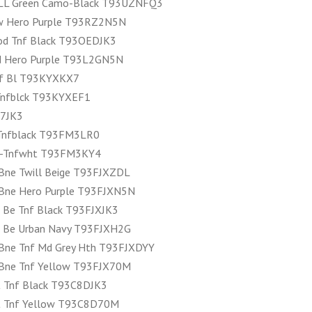
ALL Green Camo-Black T93UZNFQ3
w Hero Purple T93RZ2N5N
d Tnf Black T93OEDJK3
d Hero Purple T93L2GN5N
nf Bl T93KYXKX7
Tnfblck T93KYXEF1
V7JK3
-Tnfblack T93FM3LR0
ck-Tnfwht T93FM3KY4
Bne Twill Beige T93FJXZDL
 Bne Hero Purple T93FJXN5N
 Be Tnf Black T93FJXJK3
f Be Urban Navy T93FJXH2G
Bne Tnf Md Grey Hth T93FJXDYY
 Bne Tnf Yellow T93FJX70M
 Tnf Black T93C8DJK3
t Tnf Yellow T93C8D70M