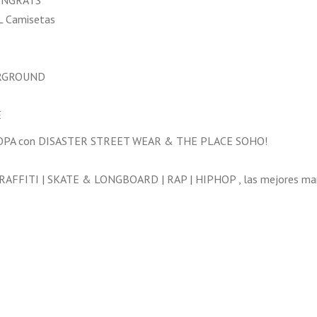
CINGRATS
L Camisetas
R
DERGROUND
E
UROPA con DISASTER STREET WEAR & THE PLACE SOHO!
AFFITI | SKATE & LONGBOARD | RAP | HIPHOP , las mejores mar