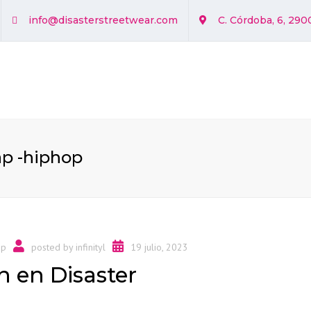
info@disasterstreetwear.com
C. Córdoba, 6, 290
ap -hiphop
op
posted by
infinityl
19 julio, 2023
 en Disaster