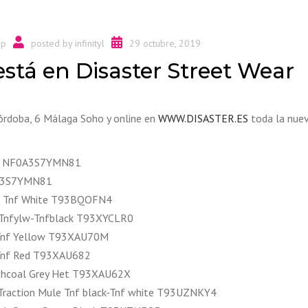
op
posted by
infinityl
29 octubre, 2019
tá en Disaster Street Wear
órdoba, 6 Málaga Soho y online en
WWW.DISASTER.ES
toda la nue
ow NF0A3S7YMN81
0A3S7YMN81
e Tnf White T93BQOFN4
Tnfylw-Tnfblack T93XYCLR0
 Tnf Yellow T93XAU70M
 Tnf Red T93XAU682
Chcoal Grey Het T93XAU62X
Traction Mule Tnf black-Tnf white T93UZNKY4