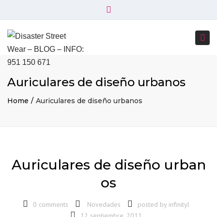
×
+34 951 150 671
+34 644 045 414
Close
info@disasterstreetwear.com
top
Togg
bar
C. Córdoba, 6, 29001 Málaga
navi
Auriculares de diseño urbanos
Home
Auriculares de diseño urbanos
Auriculares de diseño urban
os
0 comments
Novedades
posted by
infinityl
12 septiembre, 2011